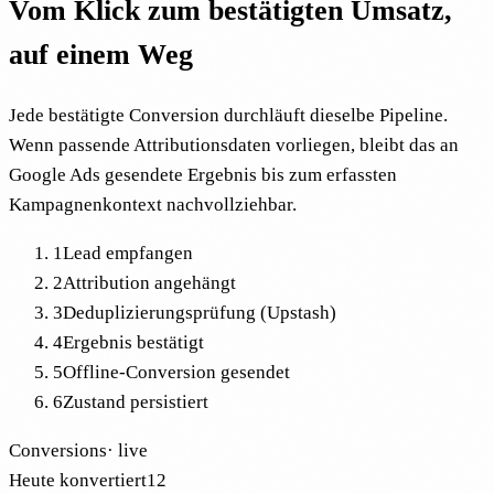
Vom Klick zum bestätigten Umsatz,
auf einem Weg
Jede bestätigte Conversion durchläuft dieselbe Pipeline.
Wenn passende Attributionsdaten vorliegen, bleibt das an
Google Ads gesendete Ergebnis bis zum erfassten
Kampagnenkontext nachvollziehbar.
1
Lead empfangen
2
Attribution angehängt
3
Deduplizierungsprüfung (Upstash)
4
Ergebnis bestätigt
5
Offline-Conversion gesendet
6
Zustand persistiert
Conversions
·
live
Heute konvertiert
12