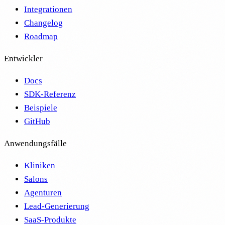
Integrationen
Changelog
Roadmap
Entwickler
Docs
SDK-Referenz
Beispiele
GitHub
Anwendungsfälle
Kliniken
Salons
Agenturen
Lead-Generierung
SaaS-Produkte