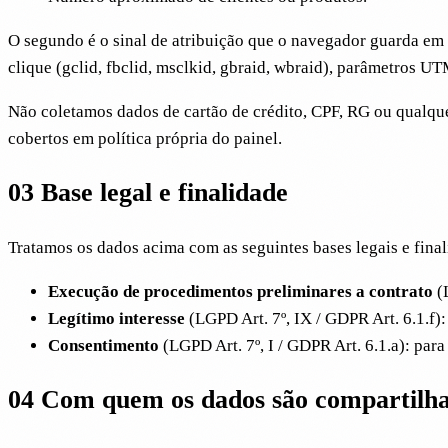
O segundo é o sinal de atribuição que o navegador guarda em s
clique (gclid, fbclid, msclkid, gbraid, wbraid), parâmetros
Não coletamos dados de cartão de crédito, CPF, RG ou qualque
cobertos em política própria do painel.
03
Base legal e finalidade
Tratamos os dados acima com as seguintes bases legais e final
Execução de procedimentos preliminares a contrato
(L
Legítimo interesse
(LGPD Art. 7º, IX / GDPR Art. 6.1.f)
Consentimento
(LGPD Art. 7º, I / GDPR Art. 6.1.a): par
04
Com quem os dados são compartilh