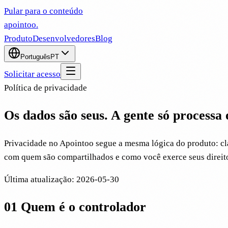
Pular para o conteúdo
apointoo
.
Produto
Desenvolvedores
Blog
Português
PT
Solicitar acesso
Política de privacidade
Os dados são seus. A gente só processa 
Privacidade no Apointoo segue a mesma lógica do produto: cla
com quem são compartilhados e como você exerce seus direitos
Última atualização
:
2026-05-30
01
Quem é o controlador