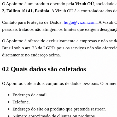
O Apointoo é um produto operado pela
Vizuh OÜ
, sociedade 
2, Tallinn 10141, Estônia
. A Vizuh OÜ é a controladora dos da
Contato para Proteção de Dados:
hugo@vizuh.com
. A Vizuh 
pessoais tratados não atingem os limites que exigem designaç
O Apointoo é oferecido exclusivamente a empresas e não se de
Brasil sob o art. 23 da LGPD, pois os serviços não são ofereci
diretamente no endereço acima.
02
Quais dados são coletados
O Apointoo coleta dois conjuntos de dados pessoais. O primei
Endereço de email.
Telefone.
Endereço do site ou produto que pretende rastrear.
Número aproximado de clientes ou produtos.